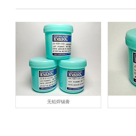
无铅焊锡膏